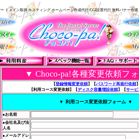
ー ドメイン取得 ホスティング ホームページ作成代行 CGI設置代行 無料バナー作成
▼ Choco-pa!各種変更依頼フ
【
登録情報変更依頼
】【
パスワード再発行依頼
【利用コース変更依頼】【
ディスク容量増設依頼
】【
サービ
▼ 利用コース変更依頼フォーム ▼
●お名前
●会社名及び法
人名
●メールアドレ