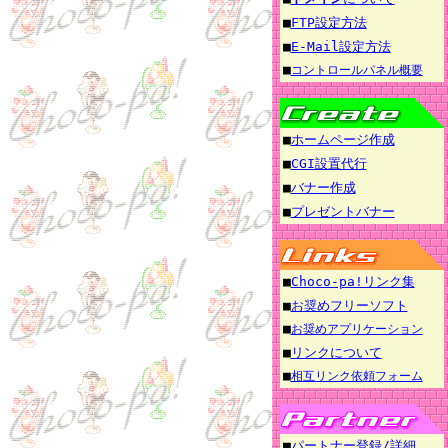
■
FTP設定方法
■
E-Mail設定方法
■
コントロールパネル概要
■
ホームページ作成
■
CGI設置代行
■
バナー作成
■
プレゼントバナー
■
Choco-pa!リンク集
■
お奨めフリーソフト
■
お奨めアプリケーション
■
リンクについて
■
相互リンク依頼フォーム
■
パートナー登録/詳細