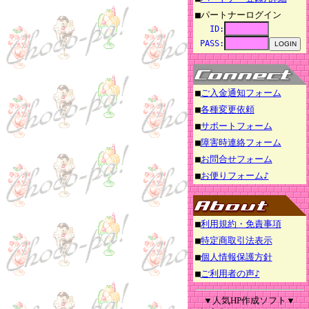
■パートナーログイン
ID:
PASS:
■
ご入金通知フォーム
■
各種変更依頼
■
サポートフォーム
■
障害時連絡フォーム
■
お問合せフォーム
■
お便りフォーム♪
■
利用規約・免責事項
■
特定商取引法表示
■
個人情報保護方針
■
ご利用者の声♪
▼人気HP作成ソフト▼