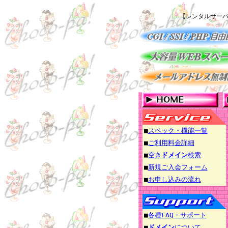
【レンタルサーバ
■
スペック・機能一覧
■
ご利用料金詳細
■
空き
ドメイン
検索
■
新規ご入会フォーム
■
お申し込みの流れ
■
各種FAQ・サポート
■
ドメイン
について