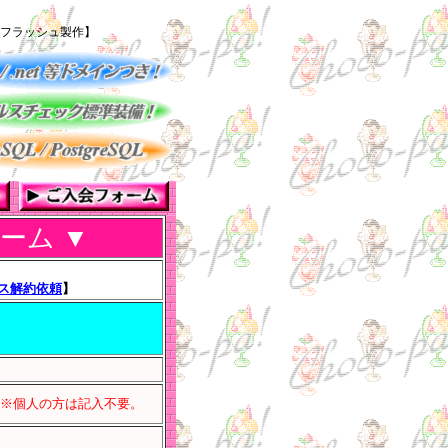
 フラッシュ製作】
ォーム ▼
】
ス解約依頼
】
※個人の方は記入不要。